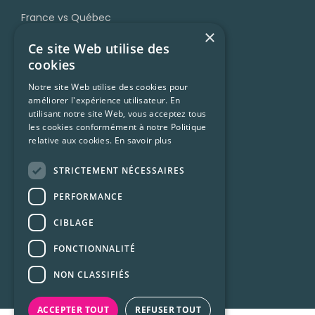
France vs Québec
×
Grammaire
Ce site Web utilise des
Accent et prononciation
cookies
Vocabulaire et expressions
Notre site Web utilise des cookies pour
améliorer l'expérience utilisateur. En
Trucs et ressources
utilisant notre site Web, vous acceptez tous
Francophonie
les cookies conformément à notre Politique
relative aux cookies.
En savoir plus
Culture Québécoise
STRICTEMENT NÉCESSAIRES
Ressources
PERFORMANCE
CIBLAGE
Conditions d’utilisation
FONCTIONNALITÉ
Confidentialité
NON CLASSIFIÉS
Foire aux questions (FAQ)
ACCEPTER TOUT
REFUSER TOUT