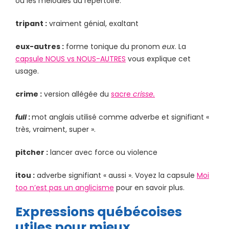
ou les mélodies du répertoire.
tripant :
vraiment génial, exaltant
eux-autres :
forme tonique du pronom
eux
. La
capsule NOUS vs NOUS-AUTRES
vous explique cet
usage.
crime :
version allégée du
sacre
crisse.
full
:
mot anglais utilisé comme adverbe et signifiant «
très, vraiment, super ».
pitcher :
lancer avec force ou violence
itou :
adverbe signifiant « aussi ». Voyez la capsule
Moi
too n’est pas un anglicisme
pour en savoir plus.
Expressions québécoises
utiles pour mieux