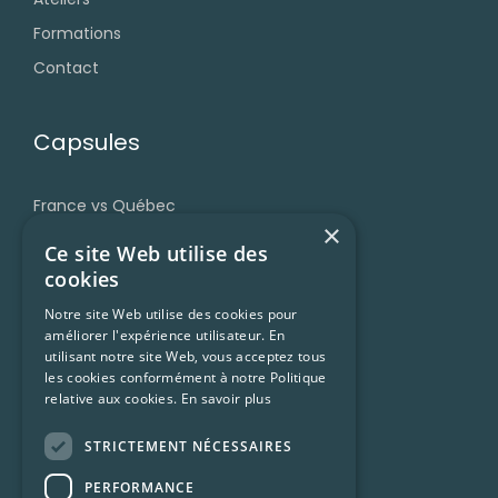
Formations
Contact
Capsules
France vs Québec
×
Grammaire
Ce site Web utilise des
Accent et prononciation
cookies
Vocabulaire et expressions
Notre site Web utilise des cookies pour
améliorer l'expérience utilisateur. En
Trucs et ressources
utilisant notre site Web, vous acceptez tous
Francophonie
les cookies conformément à notre Politique
relative aux cookies.
En savoir plus
Culture Québécoise
STRICTEMENT NÉCESSAIRES
Ressources
PERFORMANCE