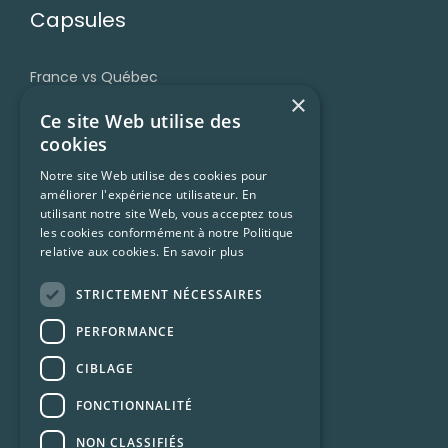
Capsules
France vs Québec
×
Grammaire
Ce site Web utilise des
Accent et prononciation
cookies
Vocabulaire et expressions
Notre site Web utilise des cookies pour
améliorer l'expérience utilisateur. En
Trucs et ressources
utilisant notre site Web, vous acceptez tous
Francophonie
les cookies conformément à notre Politique
relative aux cookies.
En savoir plus
Culture Québécoise
STRICTEMENT NÉCESSAIRES
Ressources
PERFORMANCE
CIBLAGE
Conditions d’utilisation
FONCTIONNALITÉ
Confidentialité
NON CLASSIFIÉS