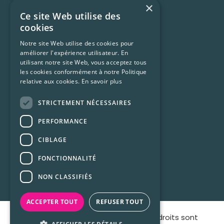
×
Grammaire
Ce site Web utilise des
Accent et prononciation
cookies
Vocabulaire et expressions
Notre site Web utilise des cookies pour
améliorer l'expérience utilisateur. En
Trucs et ressources
utilisant notre site Web, vous acceptez tous
Francophonie
les cookies conformément à notre Politique
relative aux cookies.
En savoir plus
Culture Québécoise
STRICTEMENT NÉCESSAIRES
Ressources
PERFORMANCE
CIBLAGE
Conditions d’utilisation
FONCTIONNALITÉ
Confidentialité
NON CLASSIFIÉS
Foire aux questions (FAQ)
ACCEPTER TOUT
REFUSER TOUT
© 2026 maprofdefrançais, Tous les droits sont