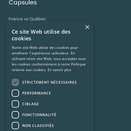
Capsules
France vs Québec
×
Grammaire
Ce site Web utilise des
Accent et prononciation
cookies
Vocabulaire et expressions
Notre site Web utilise des cookies pour
améliorer l'expérience utilisateur. En
Trucs et ressources
utilisant notre site Web, vous acceptez tous
Francophonie
les cookies conformément à notre Politique
relative aux cookies.
En savoir plus
Culture Québécoise
STRICTEMENT NÉCESSAIRES
Ressources
PERFORMANCE
CIBLAGE
Conditions d’utilisation
FONCTIONNALITÉ
Confidentialité
NON CLASSIFIÉS
Foire aux questions (FAQ)