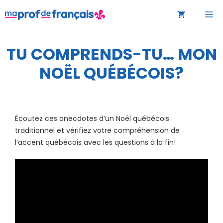
Aller
M
au
contenu
TU COMPRENDS-TU… MON
NOËL QUÉBÉCOIS?
Écoutez ces anecdotes d’un Noël québécois
traditionnel et vérifiez votre compréhension de
l’accent québécois avec les questions à la fin!