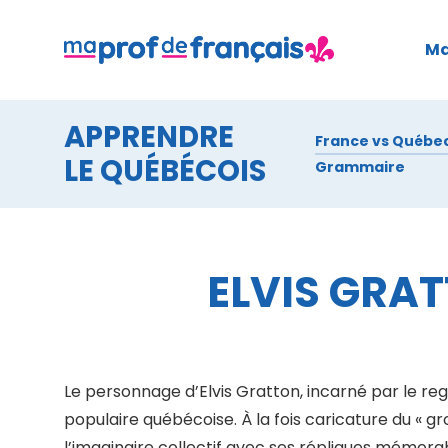
Aller
au
Ma
contenu
APPRENDRE
France vs Québe
LE QUÉBÉCOIS
Grammaire
ELVIS GRA
Le personnage d’Elvis Gratton, incarné par le reg
populaire québécoise. À la fois caricature du « gr
l’imaginaire collectif avec ses répliques mémorabl