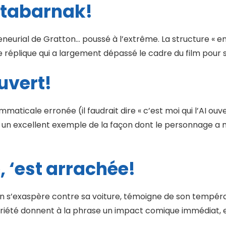
n tabarnak!
urial de Gratton… poussé à l’extrême. La structure « en
e réplique qui a largement dépassé le cadre du film pour 
ouvert!
ticale erronée (il faudrait dire « c’est moi qui l’AI ouve
si un excellent exemple de la façon dont le personnage a
, ‘est arrachée!
n s’exaspère contre sa voiture, témoigne de son tempérame
ariété donnent à la phrase un impact comique immédiat, en