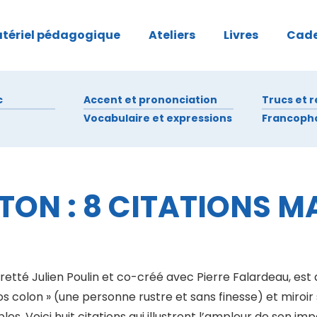
tériel pédagogique
Ateliers
Livres
Cad
c
Accent et prononciation
Trucs et 
Vocabulaire et expressions
Francoph
TTON : 8 CITATIONS 
retté Julien Poulin et co-créé avec Pierre Falardeau, est
os colon » (une personne rustre et sans finesse) et miroir
es. Voici huit citations qui illustrent l’ampleur de son imp