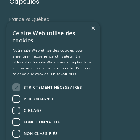
Capsules
France vs Québec
×
Grammaire
Ce site Web utilise des
Accent et prononciation
cookies
Vocabulaire et expressions
Notre site Web utilise des cookies pour
améliorer l'expérience utilisateur. En
Trucs et ressources
utilisant notre site Web, vous acceptez tous
Francophonie
les cookies conformément à notre Politique
relative aux cookies.
En savoir plus
Culture Québécoise
STRICTEMENT NÉCESSAIRES
Ressources
PERFORMANCE
CIBLAGE
Conditions d’utilisation
FONCTIONNALITÉ
Confidentialité
NON CLASSIFIÉS
Foire aux questions (FAQ)