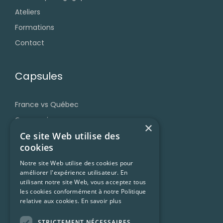
Ateliers
Formations
Contact
Capsules
France vs Québec
Grammaire
×
Ce site Web utilise des
Accent et prononciation
cookies
Vocabulaire et expressions
Notre site Web utilise des cookies pour
Trucs et ressources
améliorer l'expérience utilisateur. En
Francophonie
utilisant notre site Web, vous acceptez tous
les cookies conformément à notre Politique
Culture Québécoise
relative aux cookies.
En savoir plus
STRICTEMENT NÉCESSAIRES