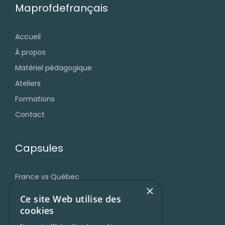
Maprofdefrançais
Accueil
À propos
Matériel pédagogique
Ateliers
Formations
Contact
Capsules
France vs Québec
×
Grammaire
Ce site Web utilise des
Accent et prononciation
cookies
Vocabulaire et expressions