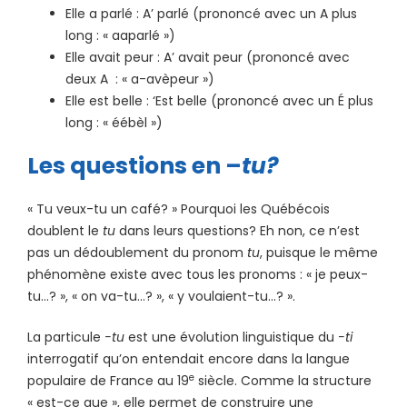
Elle a parlé : A’ parlé (prononcé avec un A plus
long : « aaparlé »)
Elle avait peur : A’ avait peur (prononcé avec
deux A : « a-avèpeur »)
Elle est belle : ‘Est belle (prononcé avec un É plus
long : « éébèl »)
Les questions en –
tu?
« Tu veux-tu un café? » Pourquoi les Québécois
doublent le
tu
dans leurs questions? Eh non, ce n’est
pas un dédoublement du pronom
tu
, puisque le même
phénomène existe avec tous les pronoms : « je peux-
tu…? », « on va-tu…? », « y voulaient-tu…? ».
La particule
-tu
est une évolution linguistique du
-ti
interrogatif qu’on entendait encore dans la langue
e
populaire de France au 19
siècle. Comme la structure
« est-ce que », elle permet de construire une