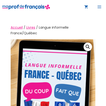
Aller
M
au
contenu
Accueil
/
Livres
/ Langue informelle
France/Québec