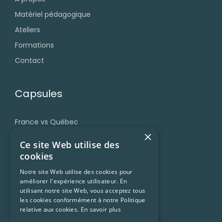
Matériel pédagogique
Ateliers
Formations
Contact
Capsules
France vs Québec
×
Grammaire
Ce site Web utilise des
Accent et prononciation
cookies
Vocabulaire et expressions
Notre site Web utilise des cookies pour
améliorer l'expérience utilisateur. En
Trucs et ressources
utilisant notre site Web, vous acceptez tous
Francophonie
les cookies conformément à notre Politique
relative aux cookies.
En savoir plus
Culture Québécoise