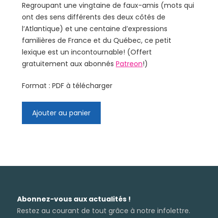
Regroupant une vingtaine de faux-amis (mots qui
ont des sens différents des deux côtés de
l’Atlantique) et une centaine d’expressions
familières de France et du Québec, ce petit
lexique est un incontournable! (Offert
gratuitement aux abonnés
Patreon
!)
Format : PDF à télécharger
quantité
Ajouter au panier
de
Langue
informelle
France/Québec
Abonnez-vous aux actualités !
Restez au courant de tout grâce à notre infolettre.