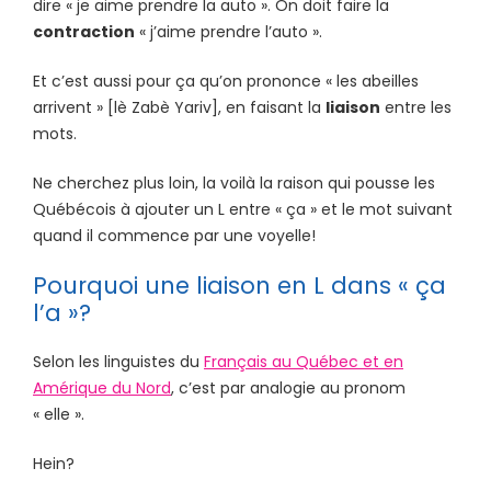
dire « je aime prendre la auto ». On doit faire la
contraction
« j’aime prendre l’auto ».
Et c’est aussi pour ça qu’on prononce « les abeilles
arrivent » [lè Zabè Yariv], en faisant la
liaison
entre les
mots.
Ne cherchez plus loin, la voilà la raison qui pousse les
Québécois à ajouter un L entre « ça » et le mot suivant
quand il commence par une voyelle!
Pourquoi une liaison en L dans « ça
l’a »?
Selon les linguistes du
Français au Québec et en
Amérique du Nord
, c’est par analogie au pronom
« elle ».
Hein?