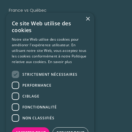
France vs Québec
×
Grammaire
Ce site Web utilise des
Accent et prononciation
cookies
Vocabulaire et expressions
Notre site Web utilise des cookies pour
améliorer l'expérience utilisateur. En
Trucs et ressources
utilisant notre site Web, vous acceptez tous
Francophonie
les cookies conformément à notre Politique
relative aux cookies.
En savoir plus
Culture Québécoise
STRICTEMENT NÉCESSAIRES
Ressources
PERFORMANCE
CIBLAGE
Conditions d’utilisation
FONCTIONNALITÉ
Confidentialité
NON CLASSIFIÉS
Foire aux questions (FAQ)