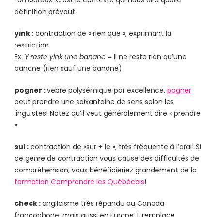
l’amoureux. C’est le contexte qui nous dira quelle
définition prévaut.
yink :
contraction de « rien que », exprimant la
restriction.
Ex.
Y reste yink une banane
= Il ne reste rien qu’une
banane (rien sauf une banane)
pogner :
vebre polysémique par excellence,
pogner
peut prendre une soixantaine de sens selon les
linguistes! Notez qu’il veut généralement dire « prendre
».
sul :
contraction de «sur + le », très fréquente à l’oral! Si
ce genre de contraction vous cause des difficultés de
compréhension, vous bénéficieriez grandement de la
formation Comprendre les Québécois
!
check :
anglicisme très répandu au Canada
francophone, mais aussi en Europe. Il remplace