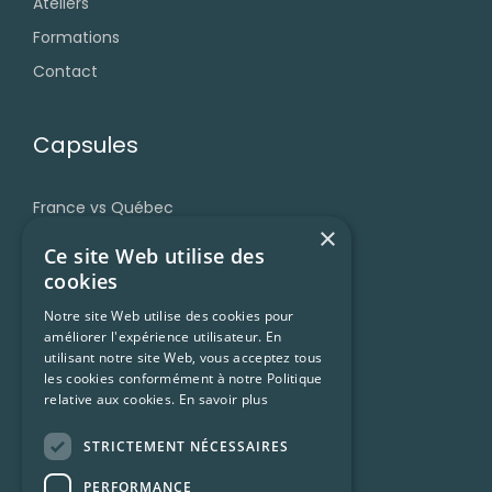
Ateliers
Formations
Contact
Capsules
France vs Québec
×
Grammaire
Ce site Web utilise des
Accent et prononciation
cookies
Vocabulaire et expressions
Notre site Web utilise des cookies pour
améliorer l'expérience utilisateur. En
Trucs et ressources
utilisant notre site Web, vous acceptez tous
Francophonie
les cookies conformément à notre Politique
relative aux cookies.
En savoir plus
Culture Québécoise
STRICTEMENT NÉCESSAIRES
Ressources
PERFORMANCE